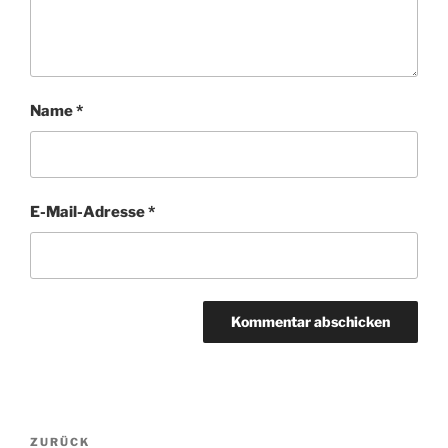
Name
*
E-Mail-Adresse
*
BEITRAGSNAVIGATION
Vorheriger
ZURÜCK