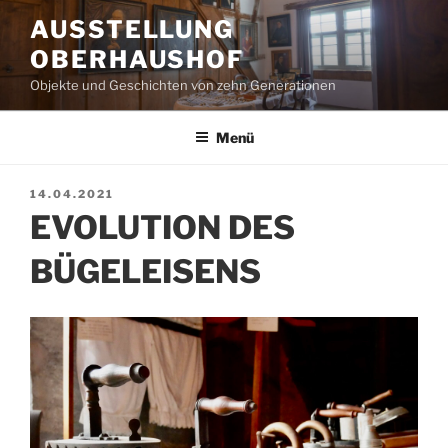
Zum
AUSSTELLUNG
Inhalt
OBERHAUSHOF
springen
Objekte und Geschichten von zehn Generationen
Menü
VERÖFFENTLICHT
14.04.2021
AM
EVOLUTION DES
BÜGELEISENS